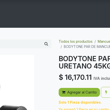
COGYM
OFERTAS
CONTACTO
GYM EN CASA
Todos los productos
Mancuer
BODYTONE PAR DE MANCU
BODYTONE PA
URETANO 45K
$
16,170.11
IVA inclu
Agregar al Carrito
Solo 1 Pieza disponibles.
Ya agregó 1 Pieza en su carrito.