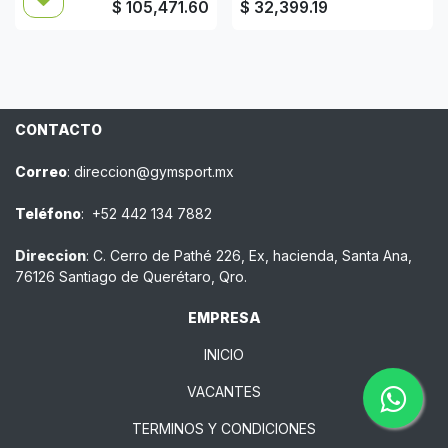
$
105,471.60
$
32,399.19
CONTACTO
Correo
:
direccion@gymsport.mx
Teléfono
:
+52 442 134 7882
Direccion
:
C. Cerro de Pathé 226, Ex, hacienda, Santa Ana,
76126 Santiago de Querétaro, Qro.
EMPRESA
INICIO
VACANTES
TERMINOS Y CONDICIONES