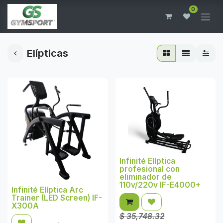
0
Elípticas
Infinité Elíptica
profesional con
eliminador de
110v/220v IF-E4000+
Infinité Elíptica Arc
Trainer (LED Screen) IF-
X300A
$
35,748.32