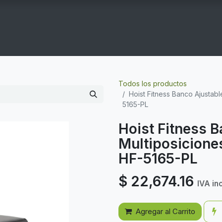
COGYM
OFERTAS
CONTACTO
GYM EN CASA
Todos los productos
Hoist Fitness Banco Ajustabl
5165-PL
Hoist Fitness 
Multiposicione
HF-5165-PL
$
22,674.16
IVA in
Agregar al Carrito