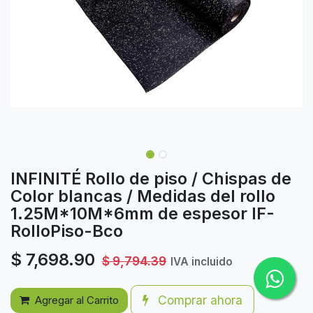
INFINITÉ Rollo de piso / Chispas de
Color blancas / Medidas del rollo
1.25M*10M*6mm de espesor IF-
RolloPiso-Bco
$
7,698.90
$
9,794.39
IVA incluido
Comprar ahora
Agregar al Carrito