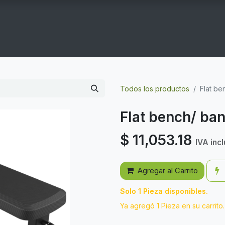
COGYM
OFERTAS
CONTACTO
GYM EN CASA
Todos los productos
Flat b
Flat bench/ ba
$
11,053.18
IVA inc
Agregar al Carrito
Solo 1 Pieza disponibles.
Ya agregó 1 Pieza en su carrito.