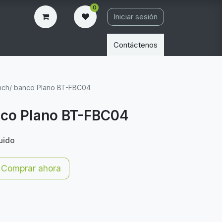
0
Iniciar sesión
Contáctenos
ench/ banco Plano BT-FBC04
nco Plano BT-FBC04
luido
Comprar ahora