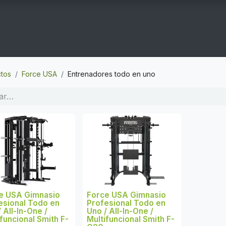
COGYM
OFERTAS
CONTACTO
GYM EN CASA
tos
Force USA
Entrenadores todo en uno
e USA Gimnasio
Force USA Gimnasio
esional Todo en
Profesional Todo en
 All-In-One /
Uno / All-In-One /
funcional Smith F-
Multifuncional Smith F-