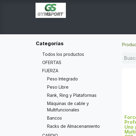
INICIO
PRODUCTOS
TIENDA EN LINEA
E
Categorías
Produc
Todos los productos
OFERTAS
FUERZA
Peso Integrado
Peso Libre
Rank, Ring y Plataformas
Máquinas de cable y
Multifuncionales
Forc
Bancos
Prof
Racks de Almacenamiento
Uno /
Multi
CARDIO