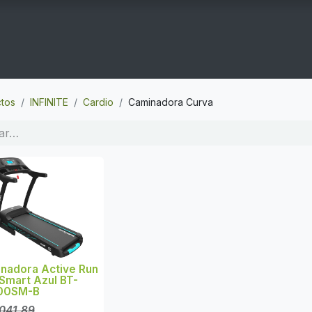
COGYM
OFERTAS
CONTACTO
GYM EN CASA
tos
INFINITE
Cardio
Caminadora Curva
nadora Active Run
Smart Azul BT-
00SM-B
,041.89