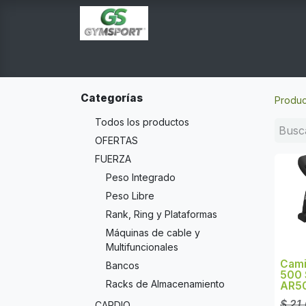
INICIO
PRODUCTOS
TIENDA EN LINEA
E
Categorías
Produc
Todos los productos
OFERTAS
FUERZA
Peso Integrado
Peso Libre
Rank, Ring y Plataformas
Máquinas de cable y
Multifuncionales
Cami
Bancos
500 
Racks de Almacenamiento
AR5
$
21
CARDIO