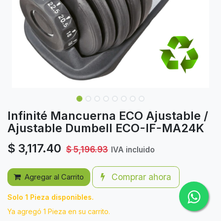
Infinité Mancuerna ECO Ajustable /
Ajustable Dumbell ECO-IF-MA24K
$
3,117.40
$
5,196.93
IVA incluido
Comprar ahora
Agregar al Carrito
Solo 1 Pieza disponibles.
Ya agregó 1 Pieza en su carrito.