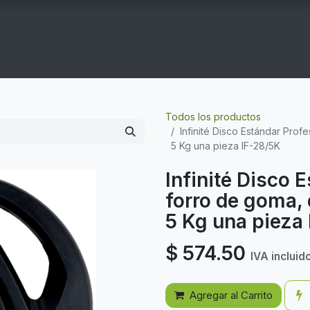
COGYM
OFERTAS
CONTACTO
GYM EN CASA
Todos los productos
Infinité Disco Estándar Prof
5 Kg una pieza IF-28/5K
Infinité Disco 
forro de goma,
5 Kg una pieza
$
574.50
IVA incluid
Agregar al Carrito