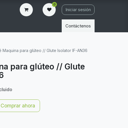
0
Iniciar sesión
Contáctenos
é Maquina para glúteo // Glute Isolator IF-AN36
a para glúteo // Glute
6
cluido
Comprar ahora