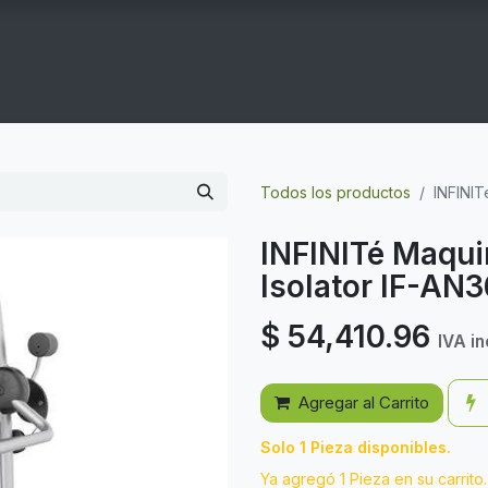
COGYM
OFERTAS
CONTACTO
GYM EN CASA
Todos los productos
INFINIT
INFINITé Maquin
Isolator IF-AN3
$
54,410.96
IVA in
Agregar al Carrito
Solo 1 Pieza disponibles.
Ya agregó 1 Pieza en su carrito.