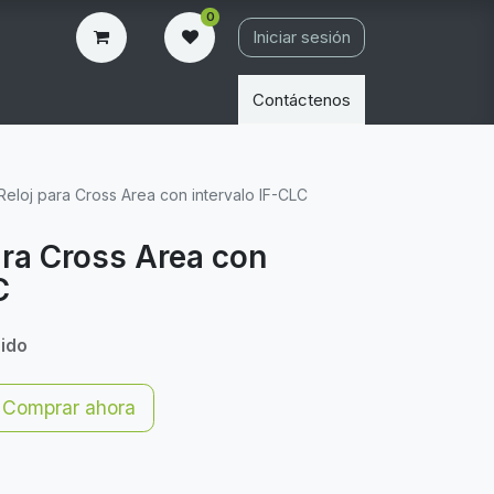
0
Iniciar sesión
Contáctenos
é Reloj para Cross Area con intervalo IF-CLC
para Cross Area con
C
uido
Comprar ahora