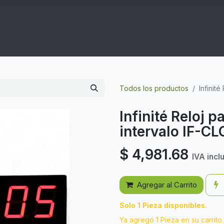
COGYM
OFERTAS
CONTACTO
GYM EN CASA
Todos los productos
Infinit
Infinité Reloj 
intervalo IF-CL
$
4,981.68
IVA incl
Agregar al Carrito
Solo 1 Pieza disponibles.
Ya agregó 1 Pieza en su carrito.