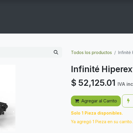
COGYM
OFERTAS
CONTACTO
GYM EN CASA
Todos los productos
Infinit
Infinité Hipere
$
52,125.01
IVA inc
Agregar al Carrito
Solo 1 Pieza disponibles.
Ya agregó 1 Pieza en su carrito.