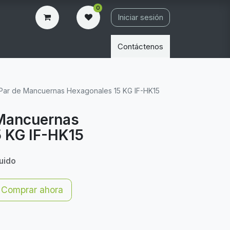
0
Iniciar sesión
Contáctenos
é Par de Mancuernas Hexagonales 15 KG IF-HK15
e Mancuernas
 KG IF-HK15
luido
Comprar ahora