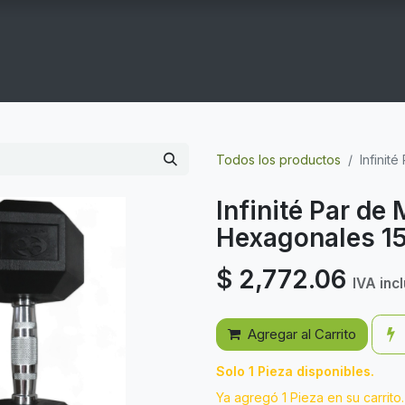
COGYM
OFERTAS
CONTACTO
GYM EN CASA
Todos los productos
Infinit
Infinité Par d
Hexagonales 15
$
2,772.06
IVA inc
Agregar al Carrito
Solo 1 Pieza disponibles.
Ya agregó 1 Pieza en su carrito.