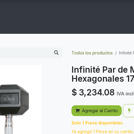
COGYM
OFERTAS
CONTACTO
GYM EN CASA
Todos los productos
Infinit
Infinité Par d
Hexagonales 17
$
3,234.08
IVA inc
Agregar al Carrito
Solo 1 Pieza disponibles.
Ya agregó 1 Pieza en su carrito.