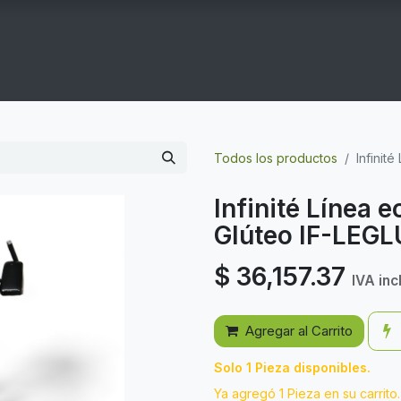
COGYM
OFERTAS
CONTACTO
GYM EN CASA
Todos los productos
Infinit
Infinité Línea 
Glúteo IF-LEG
$
36,157.37
IVA inc
Agregar al Carrito
Solo 1 Pieza disponibles.
Ya agregó 1 Pieza en su carrito.