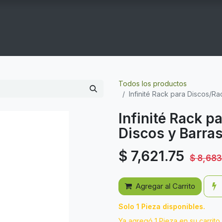
COGYM
OFERTAS
CONTACTO
GYM EN CASA
Todos los productos
Infinité Rack para Discos/R
Infinité Rack p
Discos y Barra
$
7,621.75
$
8,683
Agregar al Carrito
Solo 1 Pieza disponibles.
Ya agregó 1 Pieza en su carrito.