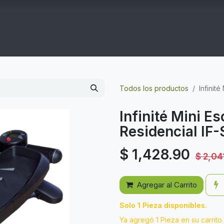
COGYM
OFERTAS
CONTACTO
GYM EN CASA
Todos los productos
Infinit
Infinité Mini E
Residencial IF-
$
1,428.90
$
2,04
Agregar al Carrito
Solo 1 Pieza disponibles.
Ya agregó 1 Pieza en su carrito.