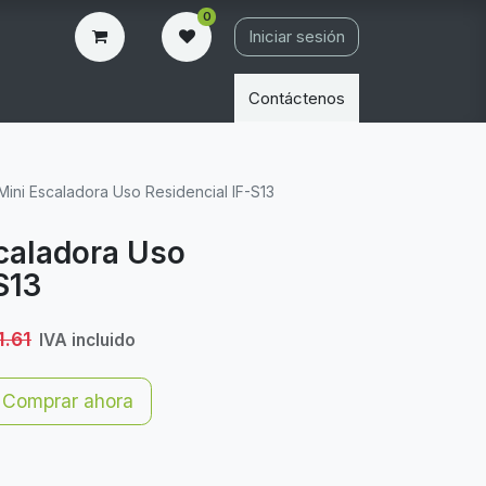
0
Iniciar sesión
Contáctenos
é Mini Escaladora Uso Residencial IF-S13
scaladora Uso
S13
1.61
IVA incluido
Comprar ahora