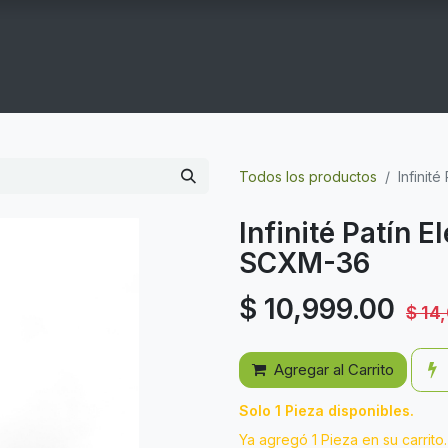
COGYM
OFERTAS
CONTACTO
GYM EN CASA
Todos los productos
Infinit
Infinité Patín E
SCXM-36
$
10,999.00
$
14
Agregar al Carrito
Solo 1 Pieza disponibles.
Ya agregó 1 Pieza en su carrito.