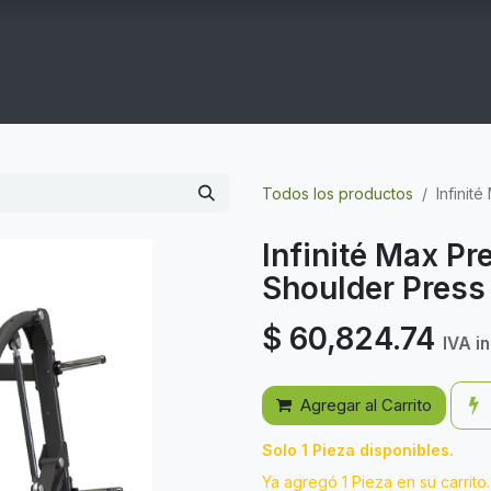
COGYM
OFERTAS
CONTACTO
GYM EN CASA
Todos los productos
Infinit
Infinité Max Pr
Shoulder Press
$
60,824.74
IVA i
Agregar al Carrito
Solo 1 Pieza disponibles.
Ya agregó 1 Pieza en su carrito.