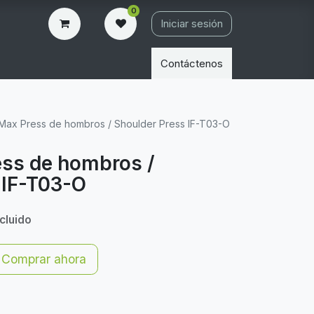
0
Iniciar sesión
Contáctenos
é Max Press de hombros / Shoulder Press IF-T03-O
ess de hombros /
 IF-T03-O
ncluido
Comprar ahora