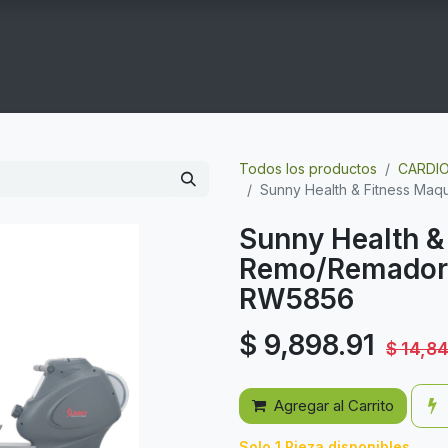
COGYM
OFERTAS
CONTACTO
GYM EN CASA
Todos los productos
CARDI
Sunny Health & Fitness Ma
Sunny Health &
Remo/Remadora
RW5856
$
9,898.91
$
14,8
Agregar al Carrito
Solo 1 Pieza disponibles.