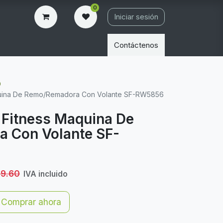
0
Iniciar sesión
Contáctenos
O
quina De Remo/Remadora Con Volante SF-RW5856
 Fitness Maquina De
 Con Volante SF-
49.60
IVA incluido
Comprar ahora