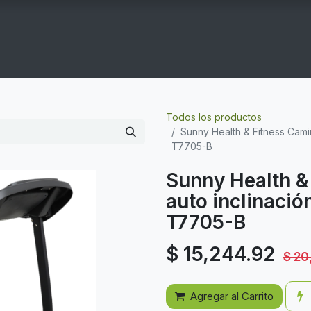
COGYM
OFERTAS
CONTACTO
GYM EN CASA
Todos los productos
Sunny Health & Fitness Cami
T7705-B
Sunny Health &
auto inclinació
T7705-B
$
15,244.92
$
20
Agregar al Carrito