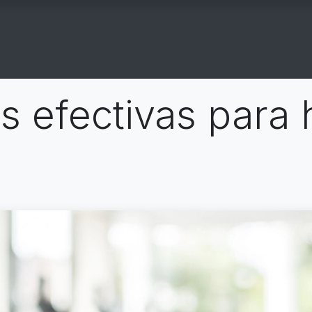
COGYM
OFERTAS
CONTACTO
GYM EN CASA
as efectivas para